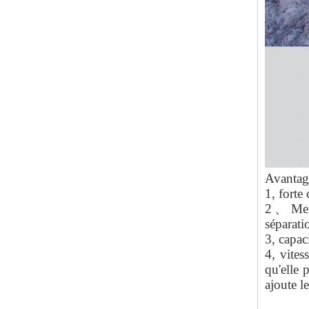
Avantag
1, forte 
2、Meill
séparati
3, capac
4, vites
qu'elle 
ajoute l