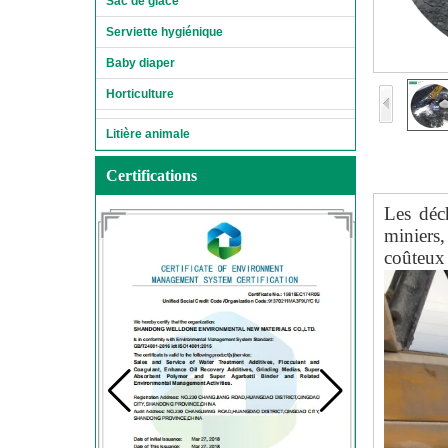
Sac de glace
Serviette hygiénique
Baby diaper
Horticulture
Litière animale
Certifications
Les déch
miniers,
coûteux 