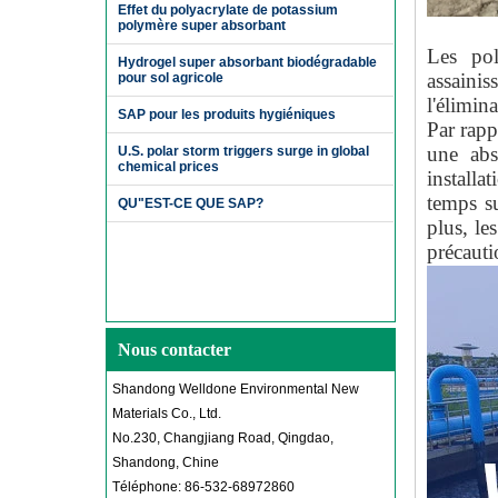
Effet du polyacrylate de potassium
polymère super absorbant
Les pol
Hydrogel super absorbant biodégradable
assainis
pour sol agricole
l'élimin
SAP pour les produits hygiéniques
Par rapp
une abs
U.S. polar storm triggers surge in global
chemical prices
installa
temps su
QU"EST-CE QUE SAP?
plus, l
précauti
Nous contacter
Shandong Welldone Environmental New
Materials Co., Ltd.
No.230, Changjiang Road, Qingdao,
Shandong, Chine
Téléphone: 86-532-68972860