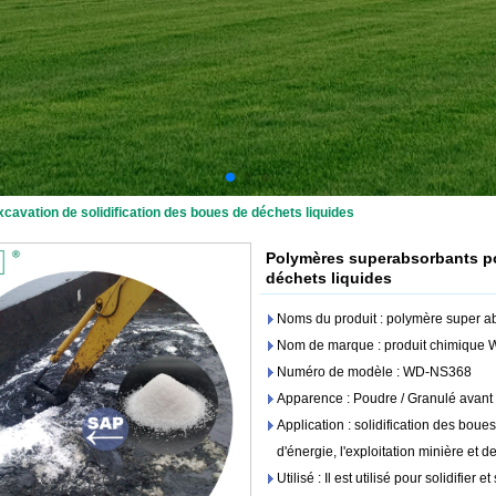
avation de solidification des boues de déchets liquides
Polymères superabsorbants pou
déchets liquides
Noms du produit : polymère super ab
Nom de marque : produit chimique 
Numéro de modèle : WD-NS368
Apparence : Poudre / Granulé avant 
Application : solidification des boue
d'énergie, l'exploitation minière et 
Utilisé : Il est utilisé pour solidifier