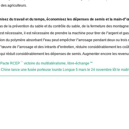
des agriculteurs.
isez du travail et du temps, économisez les dépenses de semis et la main-d"
s de la prévention du sable et du contrôle du sable, de la fermeture des montagnes 
st nécessaire, il est nécessaire de prendre la machine pour tirer de l"argent et gasp
tion du polymère absorbant l"eau peut empêcher l"arrosage pendant deux ou trois
"œuvre de l"arrosage et des intrants d"entretien, réduire considérablement les co
e qui réduit considérablement les dépenses de semis. Augmenter encore les revenus
:
Pacte RCEP `` victoire du multilatéralisme, libre-échange ""
 Chine lance une fusée porteuse lourde Longue 5 mars le 24 novembre tôt le mati