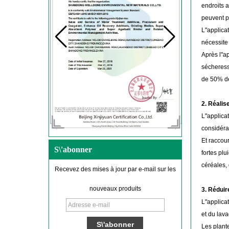
endroits a
peuvent p
L"applicat
nécessite
Après l"ap
sécheress
de 50% de
2. Réalis
L"applica
considérab
Et raccour
S\'abonner
fortes pl
céréales,
Recevez des mises à jour par e-mail sur les
nouveaux produits
3. Réduir
L"applica
et du lava
Les plante