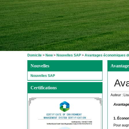
Domicile
>
New
>
Nouvelles SAP
>
Avantages économiques d
Nouvelles
Avantage
Nouvelles SAP
Ava
Certifications
Auteur :
Lis
Avantage
1. Économ
Pour augm