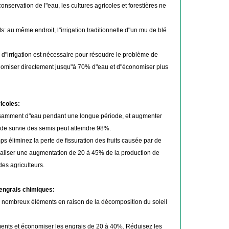
nservation de l"eau, les cultures agricoles et forestières ne
: au même endroit, l"irrigation traditionnelle d"un mu de blé
u d"irrigation est nécessaire pour résoudre le problème de
onomiser directement jusqu"à 70% d"eau et d"économiser plus
icoles:
isamment d"eau pendant une longue période, et augmenter
 de survie des semis peut atteindre 98%.
s éliminez la perte de fissuration des fruits causée par de
aliser une augmentation de 20 à 45% de la production de
es agriculteurs.
s engrais chimiques:
e nombreux éléments en raison de la décomposition du soleil
riments et économiser les engrais de 20 à 40%. Réduisez les