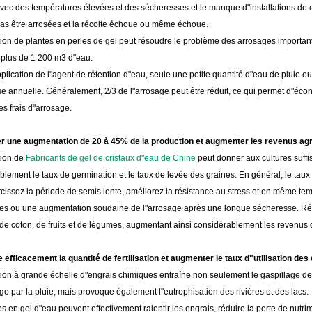
vec des températures élevées et des sécheresses et le manque d"installations de co
as être arrosées et la récolte échoue ou même échoue.
ion de plantes en perles de gel peut résoudre le problème des arrosages importants
 plus de 1 200 m3 d"eau.
plication de l"agent de rétention d"eau, seule une petite quantité d"eau de pluie o
e annuelle. Généralement, 2/3 de l"arrosage peut être réduit, ce qui permet d"éc
s frais d"arrosage.
er une augmentation de 20 à 45% de la production et augmenter les revenus agr
tion de
Fabricants de gel de cristaux d"eau de Chine
peut donner aux cultures suff
lement le taux de germination et le taux de levée des graines. En général, le taux
cissez la période de semis lente, améliorez la résistance au stress et en même temp
uies ou une augmentation soudaine de l"arrosage après une longue sécheresse. Ré
 de coton, de fruits et de légumes, augmentant ainsi considérablement les revenus d
e efficacement la quantité de fertilisation et augmenter le taux d"utilisation de
tion à grande échelle d"engrais chimiques entraîne non seulement le gaspillage d
ge par la pluie, mais provoque également l"eutrophisation des rivières et des lacs.
s en gel d"eau peuvent effectivement ralentir les engrais, réduire la perte de nut