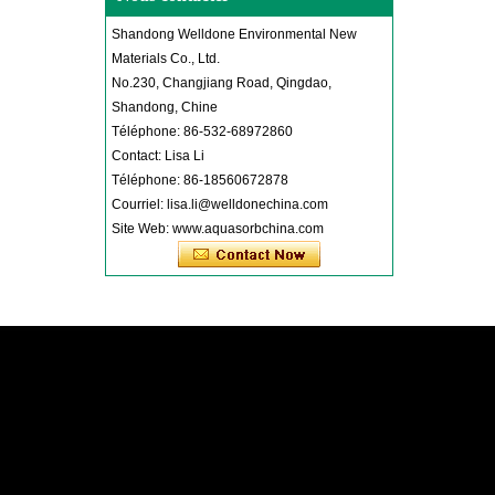
Shandong Welldone Environmental New
Materials Co., Ltd.
No.230, Changjiang Road, Qingdao,
Shandong, Chine
Téléphone: 86-532-68972860
Contact: Lisa Li
Téléphone: 86-18560672878
Courriel: lisa.li@welldonechina.com
Site Web: www.aquasorbchina.com