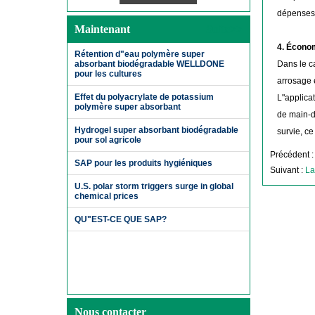
dépenses 
Maintenant
Suite>>
4. Économ
Rétention d"eau polymère super
Dans le ca
absorbant biodégradable WELLDONE
pour les cultures
arrosage e
Effet du polyacrylate de potassium
L"applica
polymère super absorbant
de main-d
Hydrogel super absorbant biodégradable
survie, c
pour sol agricole
Précédent 
SAP pour les produits hygiéniques
Suivant :
La
U.S. polar storm triggers surge in global
chemical prices
QU"EST-CE QUE SAP?
Nous contacter