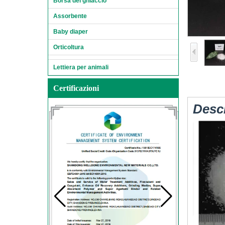
Borsa del ghiaccio
Assorbente
Baby diaper
Orticoltura
Lettiera per animali
Certificazioni
Descr