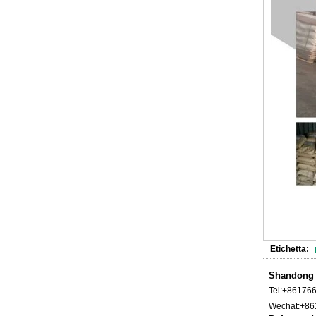
Etichetta:
Shandong W
Tel:
+86176
Wechat:
+86