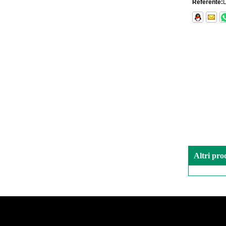
Referente:
L
Altri pro