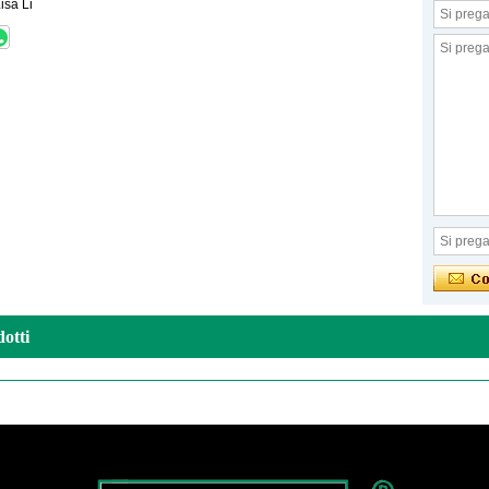
isa Li
dotti