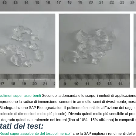
 polimeri super assorbenti
Secondo la domanda e lo scopo, i metodi di applicazione 
mprendono la radice di immersione, sementi in ammollo, semi di rivestimento, mescol
Biodegradazione SAP Biodegradation: il polimero è sensibile all\'azione dei raggi u
molecole di dimensioni molto più piccole). Diventa quindi molto più sensibile ai pro
 degrada quindi naturalmente nei terreni (fino al 10% - 15% all\'anno) in composti 
tati del test:
Resul super assorbente del test polimerico
T che la SAP migliora i rendimenti delle 