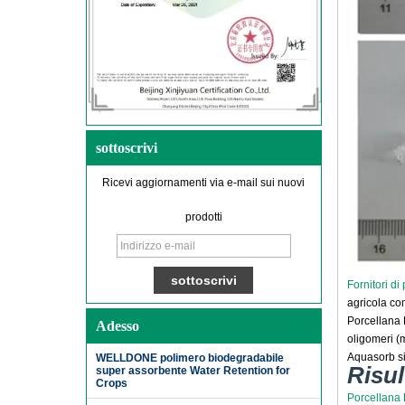
sottoscrivi
Ricevi aggiornamenti via e-mail sui nuovi
prodotti
Fornitori di
agricola co
Porcellana 
Adesso
Di più>>
oligomeri (
Aquasorb si
WELLDONE polimero biodegradabile
Risul
super assorbente Water Retention for
Crops
Porcellana 