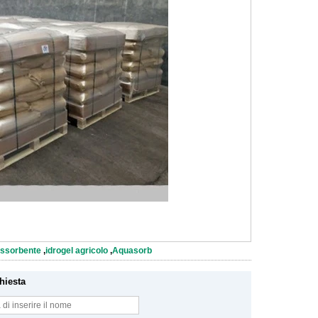
assorbente
,
idrogel agricolo
,
Aquasorb
chiesta