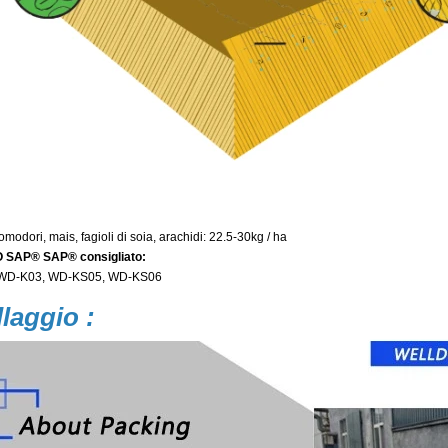
modori, mais, fagioli di soia, arachidi: 22.5-30kg / ha
SAP® SAP® consigliato:
WD-K03, WD-KS05, WD-KS06
laggio :