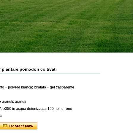
 piantare pomodori coltivati
to = polvere bianca; Idratato = gel trasparente
o granuli, granuli
: ≥350 in acqua deionizzata; 150 nel terreno
ha