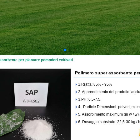
sorbente per piantare pomodori coltivati
Polimero super assorbente per
1.Rratta: 85% - 95%
2. Apprendimento del prodotto: asciut
3.PH: 6.5-7.5.
4...Particle Dimensioni: polveri, micr
5. Assorbimento maximum (in w / w) *
6. Dosaggio substrato: 22,5-30 kg / 