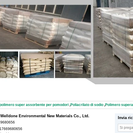
polimero super assorbente per pomodori
,
Poliacrilato di sodio
,
Polimero super
elldone Environmental New Materials Co., Ltd.
Invia ri
69680656
17669680656