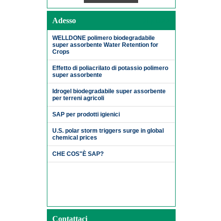
Adesso
Di più>>
WELLDONE polimero biodegradabile
super assorbente Water Retention for
Crops
Effetto di poliacrilato di potassio polimero
super assorbente
Idrogel biodegradabile super assorbente
per terreni agricoli
SAP per prodotti igienici
U.S. polar storm triggers surge in global
chemical prices
CHE COS"È SAP?
Contattaci