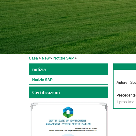
Casa
>
New
>
Notizie SAP
>
notizia
Notizie SAP
Autore :
Sou
Certificazioni
Precedente 
Il prossimo 