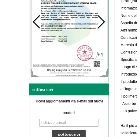
forniti gr
Informazio
Nome del 
Aspetto de
Altri nom
Certifica
Marchio 
Confezione
Specifich
Luogo di 
Introduzio
Il produtt
all'ingros
sottoscrivi
Il polimer
Ricevi aggiornamenti via e-mail sui nuovi
- Assorbe 
- La polve
prodotti
Ha il più 
solidifica