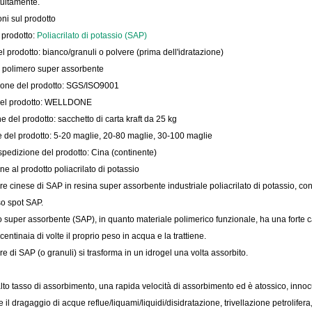
atuitamente.
ni sul prodotto
prodotto:
Poliacrilato di potassio (SAP)
l prodotto: bianco/granuli o polvere (prima dell'idratazione)
i: polimero super assorbente
zione del prodotto: SGS/ISO9001
del prodotto: WELLDONE
 del prodotto: sacchetto di carta kraft da 25 kg
e del prodotto: 5-20 maglie, 20-80 maglie, 30-100 maglie
spedizione del prodotto: Cina (continente)
ne al prodotto poliacrilato di potassio
ore cinese di SAP in resina super assorbente industriale poliacrilato di potassio, con 
so spot SAP.
o super assorbente (SAP), in quanto materiale polimerico funzionale, ha una forte c
centinaia di volte il proprio peso in acqua e la trattiene.
re di SAP (o granuli) si trasforma in un idrogel una volta assorbito.
alto tasso di assorbimento, una rapida velocità di assorbimento ed è atossico, inno
re il dragaggio di acque reflue/liquami/liquidi/disidratazione, trivellazione petrolifer