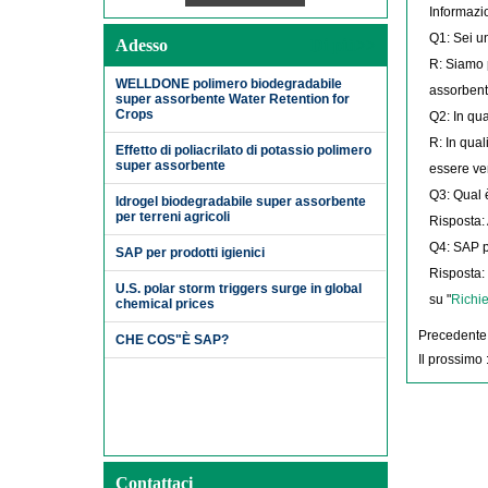
Informazi
Q1: Sei un
Adesso
Di più>>
R: Siamo p
WELLDONE polimero biodegradabile
assorbenti
super assorbente Water Retention for
Crops
Q2: In qua
R: In qual
Effetto di poliacrilato di potassio polimero
super assorbente
essere ven
Q3: Qual è
Idrogel biodegradabile super assorbente
per terreni agricoli
Risposta: 
Q4: SAP p
SAP per prodotti igienici
Risposta: 
U.S. polar storm triggers surge in global
su "
Richi
chemical prices
Precedente
CHE COS"È SAP?
Il prossimo 
Contattaci