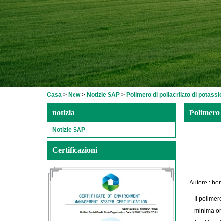
Casa
>
New
>
Notizie SAP
>
Polimero di poliacrilato di potassio
notizia
Polimero d
Notizie SAP
Certificazioni
Autore :
ben
Il polimer
minima ord