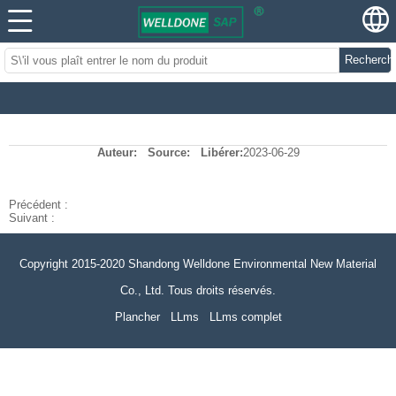
Recherch
Auteur:
Source:
Libérer:
2023-06-29
Précédent :
Suivant :
Copyright 2015-2020 Shandong Welldone Environmental New Material
Co., Ltd. Tous droits réservés.
Plancher
LLms
LLms complet