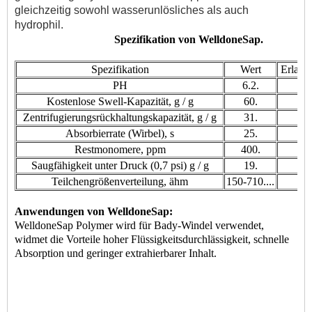
gleichzeitig sowohl wasserunlösliches als auch
hydrophil.
Spezifikation von WelldoneSap.
Spezifikation
Wert
Erlaub
PH
6.2.
6
Kostenlose Swell-Kapazität, g / g
60.
Zentrifugierungsrückhaltungskapazität, g / g
31.
Absorbierrate (Wirbel), s
25.
Restmonomere, ppm
400.
<
Saugfähigkeit unter Druck (0,7 psi) g / g
19.
Teilchengrößenverteilung, ähm
150-710....
15
Anwendungen von WelldoneSap:
WelldoneSap Polymer wird für Bady-Windel verwendet,
widmet die Vorteile hoher Flüssigkeitsdurchlässigkeit, schnelle
Absorption und geringer extrahierbarer Inhalt.