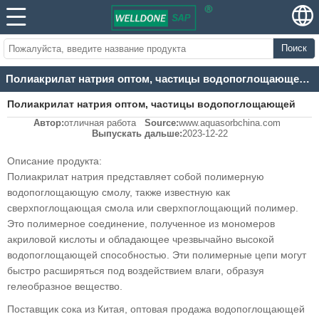
Поиск
Полиакрилат натрия оптом, частицы водопоглощающей смолы, поставщик китайского сока, полимерный порошок водопоглощающей смолы
Полиакрилат натрия оптом, частицы водопоглощающей
Автор:
отличная работа
Source:
www.aquasorbchina.com
смолы, поставщик китайского сока, полимерный порошок
Выпускать дальше:
2023-12-22
водопоглощающей смолы
Описание продукта:
Полиакрилат натрия представляет собой полимерную
водопоглощающую смолу, также известную как
сверхпоглощающая смола или сверхпоглощающий полимер.
Это полимерное соединение, полученное из мономеров
акриловой кислоты и обладающее чрезвычайно высокой
водопоглощающей способностью. Эти полимерные цепи могут
быстро расширяться под воздействием влаги, образуя
гелеобразное вещество.
Поставщик сока из Китая, оптовая продажа водопоглощающей