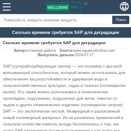
Поиск
Сколько времени требуется SAP для деградации
Сколько времени требуется SAP для деградации
Автор:
отличная работа
Source:
www.aquasorbchina.com
Выпускать дальше:
2024-07-17
SAP (суперабсорбирующая смола) — это полимер с высокой
впитывающей способностью, который можно использовать для
обеспечения засухоустойчивости и удержания воды в
сельскохозяйственных культурах, садах и газонах (полиакрилат
калия). Его также можно использовать в гигиенических
прокладках, подгузниках, подушечках для мочи, пакетах со
льдом и других гигиенических изделиях (полиакрилат натрия).
SAP — это экологически чистый, безвредный и разлагаемый
новый полимерный материал. Из-за различных применений в
сельском хозяйстве клиенты всегда беспокоились о том, как
долго SAP разлагается после использования и как долго его