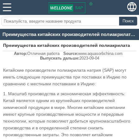
Поиск
Преимущества китайских производителей полиакрилата натрия SAP, поставляющих индийский рынок
Преимущества китайских производителей полиакрилата
Автор:
Отличная работа
Source:
www.aquasorbchina.com
натрия SAP, поставляющих индийский рынок
Выпускать дальше:
2023-09-04
Китайские производители полиакрилата натрия (SAP) могут
иметь следующие преимущества при поставках в Индию по
сравнению с местными поставками в Индию:
1. Масштаб производства и экономическая эффективность:
Китай является одним из крупнейших производителей
химической продукции в мире. Многие китайские компании
имеют крупные производственные мощности и передовые
технологии, которые позволяют добиться крупномасштабного
производства и в определенной степени снизить
производственные затраты. Это позволяет китайским