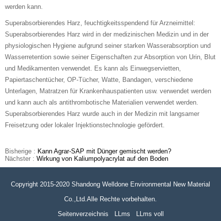
werden kann.
Superabsorbierendes Harz, feuchtigkeitsspendend für Arzneimittel:
Superabsorbierendes Harz wird in der medizinischen Medizin und in der
physiologischen Hygiene aufgrund seiner starken Wasserabsorption und
Wasserretention sowie seiner Eigenschaften zur Absorption von Urin, Blut
und Medikamenten verwendet. Es kann als Einwegservietten,
Papiertaschentücher, OP-Tücher, Watte, Bandagen, verschiedene
Unterlagen, Matratzen für Krankenhauspatienten usw. verwendet werden
und kann auch als antithrombotische Materialien verwendet werden.
Superabsorbierendes Harz wurde auch in der Medizin mit langsamer
Freisetzung oder lokaler Injektionstechnologie gefördert.
Bisherige :
Kann Agrar-SAP mit Dünger gemischt werden?
Nächster :
Wirkung von Kaliumpolyacrylat auf den Boden
Copyright 2015-2020 Shandong Welldone Environmental New Material
Co.,Ltd.Alle Rechte vorbehalten.
Seitenverzeichnis
LLms
LLms voll