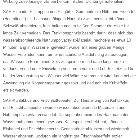
Wirkung zuverlässiger als bei herkömmlichen Dichtungsmaterialien.
SAP-Eispads, Eiskappen und Eisgürtel: Sommerkühle Hüte und Eisgürtel
(Haarbänder) mit hochsaugfähigem Harz als Zwischenschicht können
Schweiß absorbieren, kühl halten und im heißen Sommer die Hitze für
lange Zeit vermeiden. Das Funktionsprinzip besteht darin, dass sich das
wasserabsorbierende Natriumpolyacrylat-Material, nachdem es etwa 10
Minuten lang in Wasser eingeweicht wurde, mit einer großen Menge
Wasser verbinden kann, um eine natürliche Ausdehnung zu erzeugen,
das Wasser in Form eines Gels zu speichern und dann langsam zu
verdunsten und unter Einwirkung von Temperatur und Luft freisetzen. Da
bei der Verdunstung von Wasser viel Wärme verbraucht wird, kann bei der
Anwendung die Körpertemperatur gesenkt und dadurch ein Kühleffekt
erzielt werden.
SAP-Kühlakkus und Frischhaltebeutel: Zur Herstellung von Kühlakkus
und Frischhaltebeuteln werden wasserabsorbierende Materialien aus
Natriumpolyacrylat verwendet. Da superabsorbierendes Harz nach der
Wasseraufnahme einen gewissen Kältespeichereffekt hat, können
Eisbeutel und Frischhaltebeutel Gegenstände abkühlen und wiederholt
Wasser abgeben, wodurch ein langfristiger Frischhalteeffekt erzielt