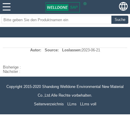
Suche
Autor:
Source:
Loslassen:
2023-06-21
Bisherige :
Nächster :
Copyright 2015-2020 Shandong Welldone Environmental New Material
Co.,Ltd.Alle Rechte vorbehalten.
Seitenverzeichnis
LLms
LLms voll