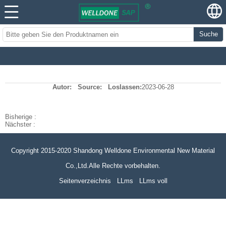
Suche
Autor:
Source:
Loslassen:
2023-06-28
Bisherige :
Nächster :
Copyright 2015-2020 Shandong Welldone Environmental New Material
Co.,Ltd.Alle Rechte vorbehalten.
Seitenverzeichnis
LLms
LLms voll